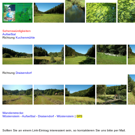
Sehenswürdigkeiten
Aufseßtal
Richtung
Kuchenmühle
Richtung
Draisendorf
Wanderstrecke:
Wüstenstein
-
Aufseßtal
-
Draisendorf
-
Wüstenstein
|
GPS
Sollten Sie an einem Link-Eintrag interessiert sein, so kontaktieren Sie uns bitte per Mail.