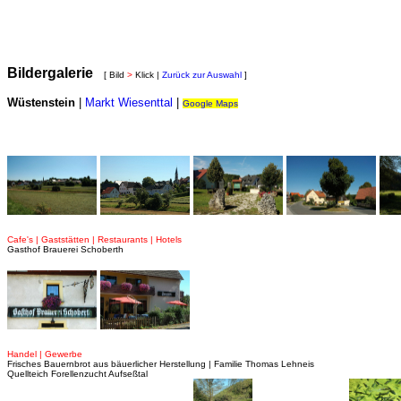
Bildergalerie
[ Bild
>
Klick |
Zurück zur Auswahl
]
Wüstenstein
|
Markt Wiesenttal
|
Google Maps
Cafe's | Gaststätten | Restaurants | Hotels
Gasthof Brauerei Schoberth
Handel | Gewerbe
Frisches Bauernbrot aus bäuerlicher Herstellung | Familie Thomas Lehneis
Quellteich Forellenzucht Aufseßtal