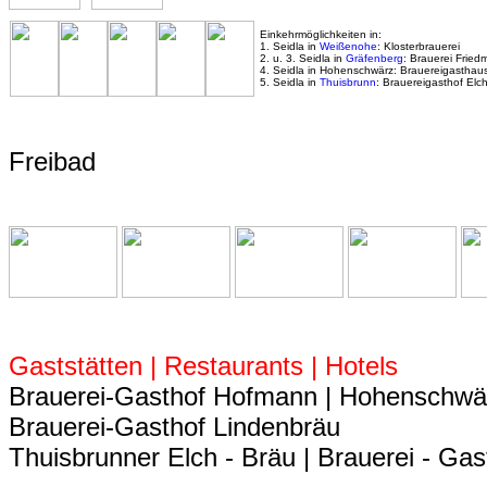
Einkehrmöglichkeiten in:
1. Seidla in
Weißenohe
: Klosterbrauerei
2. u. 3. Seidla in
Gräfenberg
: Brauerei Frie
4. Seidla in Hohenschwärz: Brauereigastha
5. Seidla in
Thuisbrunn
: Brauereigasthof Elc
Freibad
Gaststätten | Restaurants | Hotels
Brauerei-Gasthof Hofmann | Hohenschwä
Brauerei-Gasthof Lindenbräu
Thuisbrunner Elch - Bräu | Brauerei - Gas