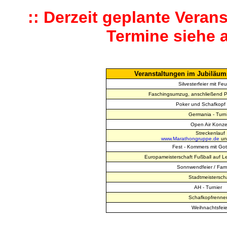
:: Derzeit geplante Veran
Termine siehe a
Veranstaltungen im Jubiläums
Silvesterfeier mit Fe
Faschingsumzug, anschließend Pa
Poker und Schafkopf 
Germania - Turn
Open Air Konze
Streckenlauf
www.Marathongruppe.de
un
Fest - Kommers mit Got
Europameisterschaft Fußball auf L
Sonnwendfeier / Fami
Stadtmeistersch
AH - Turnier
Schafkopfrenn
Weihnachtsfeie