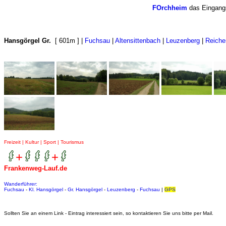
FOrchheim
das Eingangs
Hansgörgel Gr.
[ 601m ] |
Fuchsau
|
Altensittenbach
|
Leuzenberg
|
Reich
Freizeit | Kultur | Sport | Tourismus
+
+
Frankenweg-Lauf.de
Wanderführer:
Fuchsau
-
Kl. Hansgörgel
-
Gr. Hansgörgel
-
Leuzenberg
-
Fuchsau
|
GPS
Sollten Sie an einem Link - Eintrag interessiert sein, so kontaktieren Sie uns bitte per Mail.