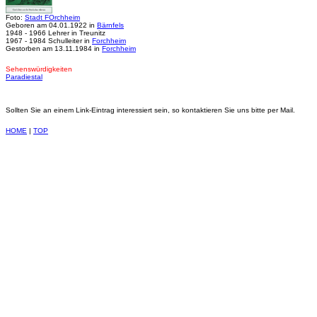
Foto:
Stadt FOrchheim
Geboren am 04.01.1922 in
Bärnfels
1948 - 1966 Lehrer in Treunitz
1967 - 1984 Schulleiter in
Forchheim
Gestorben am 13.11.1984 in
Forchheim
Sehenswürdigkeiten
Paradiestal
Sollten Sie an einem Link-Eintrag interessiert sein, so kontaktieren Sie uns bitte per Mail.
HOME
|
TOP