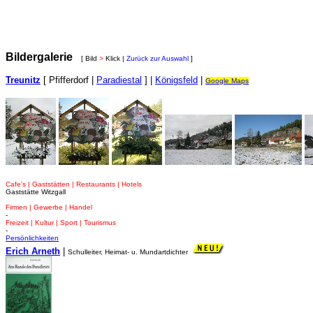
Bildergalerie
[ Bild
>
Klick |
Zurück zur Auswahl
]
Treunitz
[ Pfifferdorf |
Paradiestal
] |
Königsfeld
|
Google Maps
Cafe's | Gaststätten | Restaurants | Hotels
Gaststätte Witzgall
Firmen | Gewerbe | Handel
-
Freizeit | Kultur | Sport | Tourismus
-
Persönlichkeiten
Erich Arneth
|
Schulleiter, Heimat- u. Mundartdichter