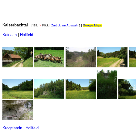
Kaiserbachtal
[ Bild
>
Klick |
Zurück zur Auswahl
] |
Google Maps
Kainach
|
Hollfeld
Krögelstein
|
Hollfeld