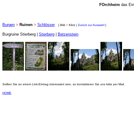
FOrchheim
das Ein
Burgen
>
Ruinen
>
Schlösser
[ Bild
>
Klick |
Zurück zur Auswahl
]
Burgruine Stierberg |
Stierberg
|
Betzenstein
Sollten Sie an einem Link-Eintrag interessiert sein, so kontaktieren Sie uns bitte per Mail.
HOME