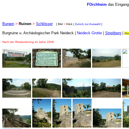
FOrchheim
das Eingangs
Burgen
>
Ruinen
>
Schlösser
[ Bild
>
Klick |
Zurück zur Auswahl
]
Burgruine u. Archäologischer Park Neideck |
Neideck Grotte
|
Streitberg
|
Go
Nach der Restaurierung im Jahre 2008