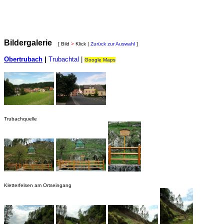
Bildergalerie
[ Bild
>
Klick |
Zurück zur Auswahl
]
Obertrubach
|
Trubachtal
|
Google Maps
Trubachquelle
Kletterfelsen am Ortseingang