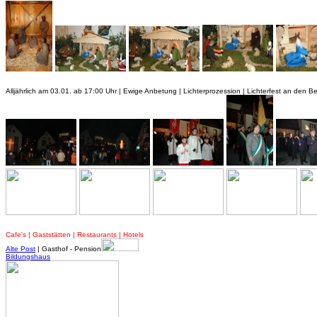
Alljährlich am 03.01. ab 17:00 Uhr | Ewige Anbetung | Lichterprozession | Lichterfest an den 
Cafe's | Gaststätten | Restaurants | Hotels
Alte Post
| Gasthof - Pension
Bildungshaus