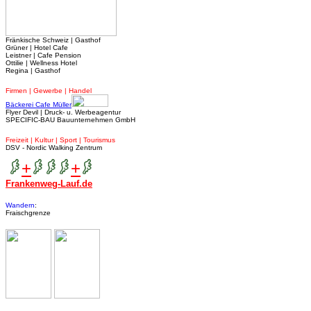
Fränkische Schweiz | Gasthof
Grüner | Hotel Cafe
Leistner | Cafe Pension
Ottilie | Wellness Hotel
Regina | Gasthof
Firmen | Gewerbe | Handel
Bäckerei Cafe Müller
Flyer Devil | Druck- u. Werbeagentur
SPECIFIC-BAU Bauunternehmen GmbH
Freizeit | Kultur | Sport | Tourismus
DSV - Nordic Walking Zentrum
+
+
Frankenweg-Lauf.de
Wandern
:
Fraischgrenze