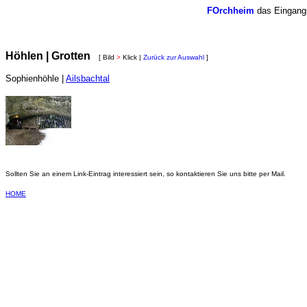
FOrchheim
das Eingangs
Höhlen | Grotten
[ Bild
>
Klick |
Zurück zur Auswahl
]
Sophienhöhle |
Ailsbachtal
Sollten Sie an einem Link-Eintrag interessiert sein, so kontaktieren Sie uns bitte per Mail.
HOME